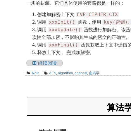
一步的封装。它们具体使用的套路都是一样的：
EVP_CIPHER_CTX
创建加解密上下文
xxxInit()
key(密钥)
调用
函数，使用
xxxUpdate()
调用
函数进行加解密。该函
次性全部加密，不影响其生成的密文的正确性。
xxxFinal()
调用
函数获取上下文中遗留
释放上下文， 完成加解密。
继续阅读
Note
AES
,
algorithm
,
openssl
,
密码学
算法学