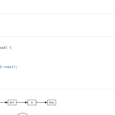
ead
)
{
d
-
>
next
)
;