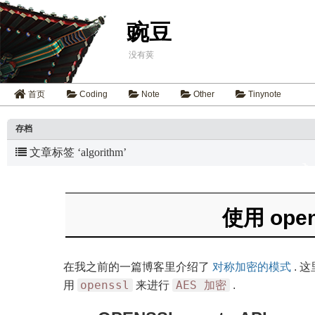
豌豆
没有荚
首页
Coding
Note
Other
Tinynote
存档
文章标签 ‘algorithm’
使用 ope
在我之前的一篇博客里介绍了
对称加密的模式
.
这
openssl
AES 加密
用
来进行
.