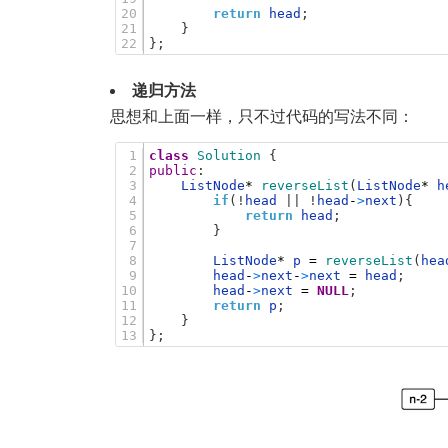
20
return
head
;
21
}
22
}
;
递归方法
思想和上面一样，只不过代码的写法不同：
1
class
Solution
{
2
public
:
3
ListNode
*
reverseList
(
ListNode
*
h
4
if
(
!
head
|
|
!
head
-
>
next
)
{
5
return
head
;
6
}
7
8
ListNode
*
p
=
reverseList
(
hea
9
head
-
>
next
-
>
next
=
head
;
10
head
-
>
next
=
NULL
;
11
return
p
;
12
}
13
}
;