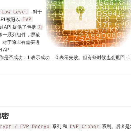
Low Level
d
. 对于
EVP
API 被冠以
对
evel API 提供了包括
等一系列组件，屏蔽
高效。对于除非有需要进
API.
表示操作是否成功：1 表示成功， 0 表示失败。但有些时候也会返回 -1
解密
rypt / EVP_Decryp
EVP_Cipher
系列 和
系列。后者是