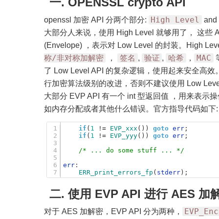
一. OPENSSL crypto API
High Level
openssl 加密 API 分两个部分:
an
大部分人来说，使用 High Level 就够用了， 这些 
(Envelope) ，表示对 Low Level 的封装。High L
称/非对称加解密
签名
验证
哈希
MAC
，
,
,
，
了 Low Level API 的复杂逻辑，使用起来安全
行加密算法级别的改进，否则不建议使用 Low Level 
大部分 EVP API 有一个 int 型返回值 ，用来
如内存分配或者其他什么错误。官方指导代码如下:
1
if
(
1
!
=
EVP_xxx
(
)
)
goto
err
;
2
if
(
1
!
=
EVP_yyy
(
)
)
goto
err
;
3
4
/* ... do some stuff ... */
5
6
err
:
7
ERR_print_errors_fp
(
stderr
)
;
二. 使用 EVP API 进行 AES 加
EVP_Enc
对于 AES 加解密，EVP API 分为两种，