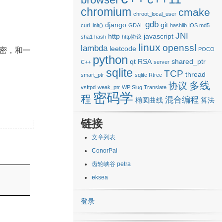
chromium
cmake
chroot_local_user
gdb
django
git
curl_init()
GDAL
hashlib IOS md5
JNI
http
javascript
sha1 hash
http协议
linux
openssl
lambda
leetcode
POCO
密，和一
python
qt
RSA
shared_ptr
C++
server
sqlite
TCP
thread
smart_ptr
sqlite Rtree
多线
协议
vsftpd
weak_ptr
WP Slug Translate
密码学
程
混合编程
椭圆曲线
算法
链接
文章列表
ConorPai
齿轮峡谷 petra
eksea
登录