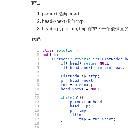
护它
p->next 指向 head
head->next 指向 tmp
head = p, p = tmp, tmp 保护下一个欲倒
代码：
1
class
Solution
{
2
public
:
3
ListNode
*
reverseList
(
ListNode
*
h
4
if
(
!
head
)
return
NULL
;
5
if
(
!
head
-
>
next
)
return
head
;
6
7
ListNode
*
p
,
*
tmp
;
8
p
=
head
-
>
next
;
9
tmp
=
p
-
>
next
;
10
head
-
>
next
=
NULL
;
11
12
while
(
p1
)
{
13
p
-
>
next
=
head
;
14
head
=
p
;
15
p
=
tmp
;
16
if
(
tmp
)
17
tmp
=
tmp
-
>
next
;
18
}
19