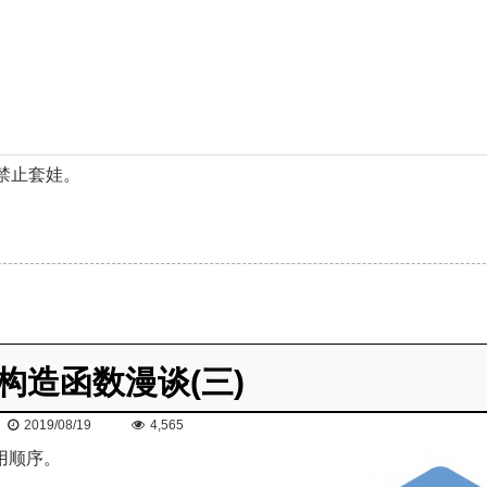
禁止套娃。
 构造函数漫谈(三)
2019/08/19
4,565
用顺序。