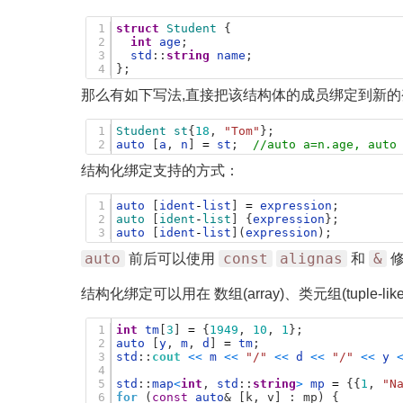
1
struct
Student
{
2
int
age
;
3
std
:
:
string
name
;
4
}
;
那么有如下写法,直接把该结构体的成员绑定到新的
1
Student
st
{
18
,
"Tom"
}
;
2
auto
[
a
,
n
]
=
st
;
//auto a=n.age, auto
结构化绑定支持的方式：
1
auto
[
ident
-
list
]
=
expression
;
2
auto
[
ident
-
list
]
{
expression
}
;
3
auto
[
ident
-
list
]
(
expression
)
;
auto
const
alignas
&
前后可以使用
和
修
结构化绑定可以用在 数组(array)、类元组(tuple-like
1
int
tm
[
3
]
=
{
1949
,
10
,
1
}
;
2
auto
[
y
,
m
,
d
]
=
tm
;
3
std
:
:
cout
<
<
m
<
<
"/"
<
<
d
<
<
"/"
<
<
y
4
5
std
:
:
map
<
int
,
std
:
:
string
>
mp
=
{
{
1
,
"N
6
for
(
const
auto
& [k, v] : mp) {