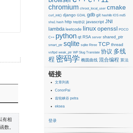
chromium
cmake
chroot_local_user
gdb
django
git
curl_init()
GDAL
hashlib IOS md5
JNI
http
javascript
sha1 hash
http协议
linux
openssl
lambda
leetcode
POCO
python
qt
RSA
shared_ptr
C++
server
sqlite
TCP
thread
smart_ptr
sqlite Rtree
多线
协议
vsftpd
weak_ptr
WP Slug Translate
密码学
程
混合编程
椭圆曲线
算法
链接
文章列表
ConorPai
齿轮峡谷 petra
eksea
以有相
登录
函数。