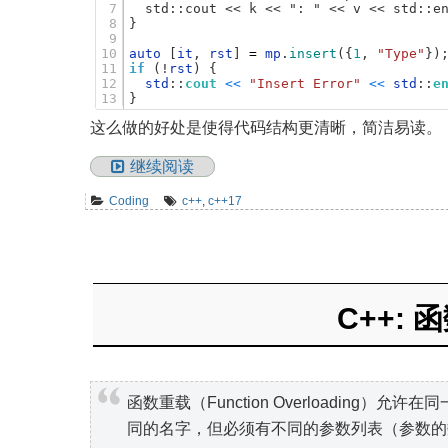
7
  std::cout << k << ": " << v << std::e
8
}
9
10
auto
[
it
,
rst
]
=
mp
.
insert
(
{
1
,
"Type"
}
)
11
if
(
!
rst
)
{
12
std
:
:
cout
<
<
"Insert Error"
<
<
std
:
:
e
13
}
这么做的好处是使得代码结构更清晰，简洁易读。
继续阅读
Coding
c++
,
c++17
C++:
函数重载（Function Overloadin
同的名字，但必须有不同的参数列表（参数的