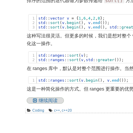
sort()
排序的范围的迭代器做为参数传递给
方
1
std
:
:
vector
v
=
{
1
,
6
,
4
,
2
,
8
}
;
2
std
:
:
sort
(
v
.
begin
(
)
,
v
.
end
(
)
)
;
3
std
:
:
sort
(
v
.
begin
(
)
,
v
.
end
(
)
,
std
:
:
grea
这种写法很灵活。但更多的时候，我们是想对整个 vec
化这一操作。
1
std
:
:
ranges
:
:
sort
(
v
)
;
2
std
:
:
ranges
:
:
sort
(
v
,
std
:
:
greater
(
)
)
;
在 ranges 库中，默认是对整个范围进行操作
1
std
:
:
ranges
:
:
sort
(
v
.
begin
(
)
,
v
.
end
(
)
)
;
这是一种简化操作的方式。但 ranges 更重要的优势在
继续阅读
Coding
c++
,
c++20