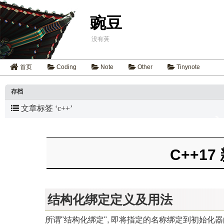
豌豆
没有荚
首页
Coding
Note
Other
Tinynote
存档
文章标签 ‘c++’
C++1
结构化绑定定义及用法
所谓"结构化绑定", 即将指定的名称绑定到初始