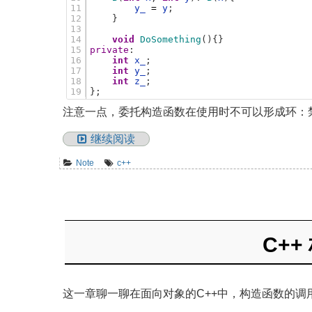
11
y_
=
y
;
12
}
13
14
void
DoSomething
(
)
{
}
15
private
:
16
int
x_
;
17
int
y_
;
18
int
z_
;
19
}
;
注意一点，委托构造函数在使用时不可以形成环：
继续阅读
Note
c++
C++
这一章聊一聊在面向对象的C++中，构造函数的调