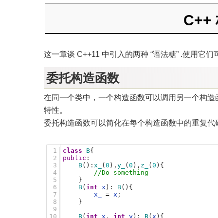
C++
这一章谈 C++11 中引入的两种 “语法糖” .使
委托构造函数
在同一个类中，一个构造函数可以调用另一个构造函数
特性。
委托构造函数可以简化在每个构造函数中的重复代
1
class
B
{
2
public
:
3
B
(
)
:
x_
(
0
)
,
y_
(
0
)
,
z_
(
0
)
{
4
//Do something
5
}
6
B
(
int
x
)
:
B
(
)
{
7
x_
=
x
;
8
}
9
10
B
(
int
x
,
int
y
)
:
B
(
x
)
{