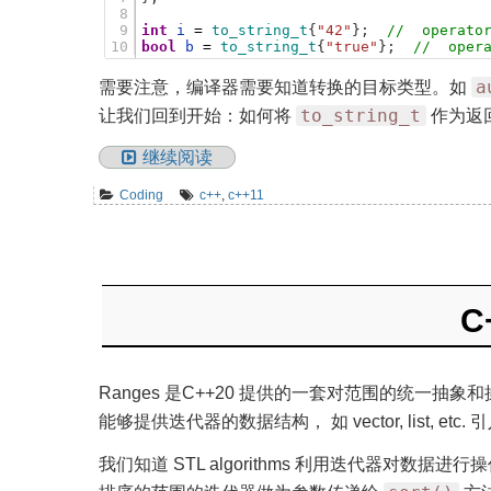
8
9
int
i
=
to_string_t
{
"42"
}
;
//  operato
10
bool
b
=
to_string_t
{
"true"
}
;
//  oper
a
需要注意，编译器需要知道转换的目标类型。如
to_string_t
让我们回到开始：如何将
作为返
继续阅读
Coding
c++
,
c++11
C
Ranges 是C++20 提供的一套对范围的统一抽象
能够提供迭代器的数据结构， 如 vector, list, e
我们知道 STL algorithms 利用迭代器对数据进行