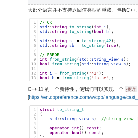
大部分语言并不支持返回值类型的重载。包括C++
1
// OK
2
std
:
:
string
to_string
(
int
i
)
;
3
std
:
:
string
to_string
(
bool
b
)
;
4
5
std
:
:
string
si
=
to_string
(
42
)
;
6
std
:
:
string
sb
=
to_string
(
true
)
;
7
8
// ERROR
9
int
from_string
(
std
:
:
string_view
s
)
;
10
bool
from_string
(
std
:
:
string_view
s
)
;
11
12
int
i
=
from_string
(
"42"
)
;
13
bool
b
=
from_string
(
"false"
)
;
接近
C++ 11 的一个新特性，使我们可以实现一个
[
https://en.cppreference.com/w/cpp/language/cast_
1
struct
to_string_t
2
{
3
std
:
:
string_view
s
;
//string_view 
4
5
operator
int
(
)
const
;
6
operator
bool
(
)
const
;
7
}
;