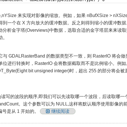
Size 来实现对影像的缩放。例如，如果 nBufXSize > nXSiz
到一个在 X 方向放大的缓冲数据。反之则得到缩小的缓冲数据
分析金字塔(Overviews)中数据，选取合适的金字塔层来来读
助。
ALRasterBand 的数据类型不一致，则 RasterIO 将会
进行转换时，RasterIO 会将数据截取而不是比例缩小。例如
)转为 GDT_Byte(Eight bit unsigned integer)时，超出 255 的部分将
Map则为读写的波段的顺序,即我们可以先读取哪一个波段，后读取哪
andCount。这个参数可以为 NULL,这样将默认顺序使用影像的
编号是从 1 开始的。
继续阅读