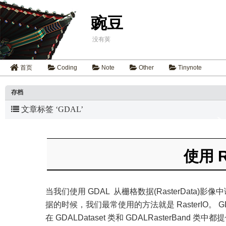
豌豆
没有荚
首页
Coding
Note
Other
Tinynote
存档
文章标签 ‘GDAL’
使用 R
当我们使用 GDAL 从栅格数据(RasterData)影像
据的时候，我们最常使用的方法就是 RasterIO。 G
在 GDALDataset 类和 GDALRasterBand 类中都