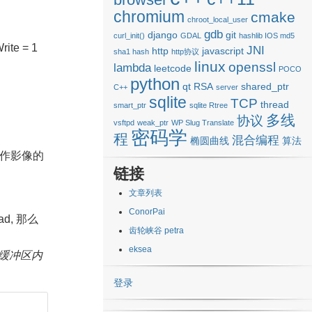
chromium
cmake
chroot_local_user
gdb
django
git
curl_init()
GDAL
hashlib IOS md5
e = 1
JNI
http
javascript
sha1 hash
http协议
linux
openssl
lambda
leetcode
POCO
python
qt
RSA
shared_ptr
C++
server
sqlite
TCP
thread
smart_ptr
sqlite Rtree
多线
协议
vsftpd
weak_ptr
WP Slug Translate
密码学
程
混合编程
椭圆曲线
算法
了操作影像的
链接
文章列表
ConorPai
d, 那么
齿轮峡谷 petra
。
eksea
缓冲区内
登录