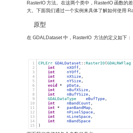
RasterIO 方法。在这两个类中，RasterIO 函数的
大。下面我们通过一个实例来具体了解如何使用 Rast
原型
在 GDALDataset 中，RasterIO 方法的定义如下：
1
CPLErr 
GDALDataset
:
:
RasterIO
(
GDALRWFlag
2
int
nXOff
,
3
int
nYOff
,
4
int
nXSize
,
5
int
nYSize
,
6
void
*
pData
,
7
int
nBufXSize
,
8
int
nBufYSize
,
9
GDALDataType    
eBufType
,
10
int
nBandCount
,
11
int
*
panBandMap
,
12
int
nPixelSpace
,
13
int
nLineSpace
,
14
int
nBandSpace
15
)