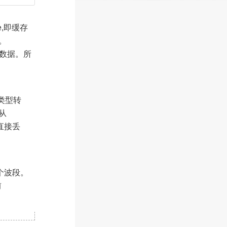
e,即缓存
。
取数据。所
做类型转
从
会被直接丢
一个波段。
前