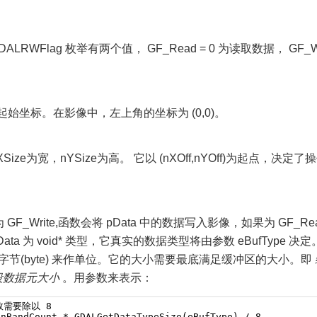
WFlag 枚举有两个值， GF_Read = 0 为读取数据， GF_Writ
的起始坐标。在影像中，左上角的坐标为 (0,0)。
ize为宽，nYSize为高。 它以 (nXOff,nYOff)为起点，决定
F_Write,函数会将 pData 中的数据写入影像，如果为 GF_Rea
ta 为 void* 类型，它真实的数据类型将由参数 eBufType 决定
使用 字节(byte) 来作单位。它的大小需要最底满足缓冲区的大小。即
波段数据元大小
。用参数来表示：
，故需要除以 8 
 nBandCount * GDALGetDataTypeSize(eBufType) / 8