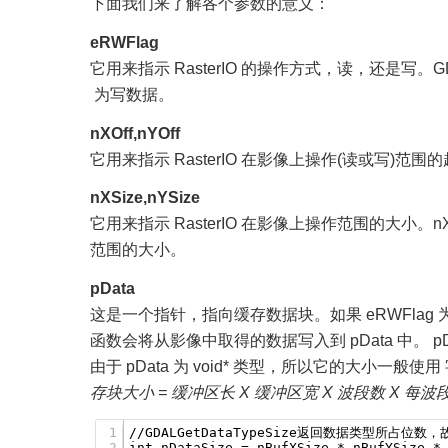
下面我们来了解各个参数的意义：
eRWFlag
它用来指示 RasterIO 的操作方式，读，还是写。GDALR
为写数据。
nXOff,nYOff
它用来指示 RasterIO 在影像上操作(读或写)范围
nXSize,nYSize
它用来指示 RasterIO 在影像上操作范围的大小。nXS
范围的大小。
pData
这是一个指针，指向缓存数据块。如果 eRWFlag 为 G
函数会将从影像中取得的数据写入到 pData 中。 pDa
由于 pData 为 void* 类型，所以它的大小一般
存块大小 = 缓冲区长 X 缓冲区宽 X 波段数 X 每
1
//GDALGetDataTypeSize返回数据类型所占位数
2
int nDataSize = nBufXSize * nBufYSize *