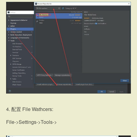
4. 配置 File Wathcers:
File->Settings->Tools->