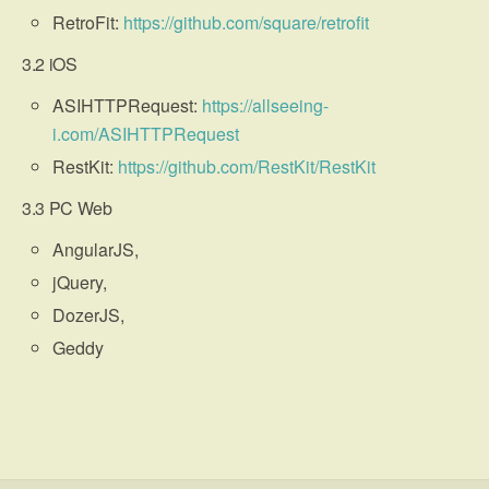
RetroFit:
https://github.com/square/retrofit
3.2
iOS
ASIHTTPRequest:
https://allseeing-
i.com/ASIHTTPRequest
RestKit:
https://github.com/RestKit/RestKit
3.3
PC Web
AngularJS,
jQuery,
DozerJS,
Geddy