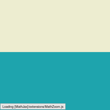
Loading [MathJax]/extensions/MathZoom.js