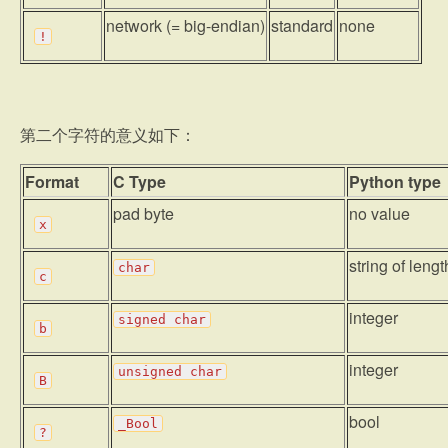
network (= big-endian)
standard
none
!
第二个字符的意义如下：
Format
C Type
Python type
pad byte
no value
x
string of lengt
char
c
integer
signed
char
b
integer
unsigned
char
B
bool
_Bool
?