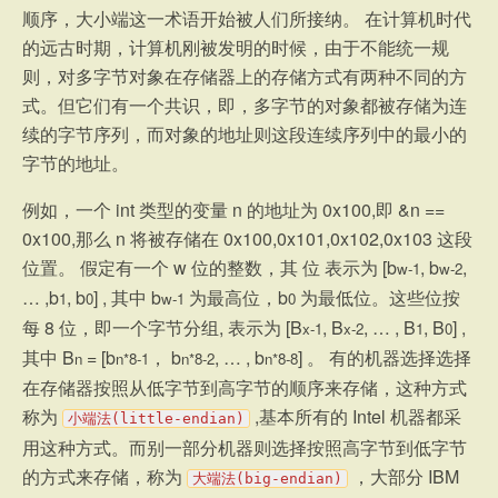
顺序，大小端这一术语开始被人们所接纳。 在计算机时代
的远古时期，计算机刚被发明的时候，由于不能统一规
则，对多字节对象在存储器上的存储方式有两种不同的方
式。但它们有一个共识，即，多字节的对象都被存储为连
续的字节序列，而对象的地址则这段连续序列中的最小的
字节的地址。
例如，一个 int 类型的变量 n 的地址为 0x100,即 &n ==
0x100,那么 n 将被存储在 0x100,0x101,0x102,0x103 这段
位置。 假定有一个 w 位的整数，其 位 表示为 [b
, b
,
w-1
w-2
… ,b
, b
] , 其中 b
为最高位，b
为最低位。这些位按
1
0
w-1
0
每 8 位，即一个字节分组, 表示为 [B
, B
, … , B
, B
] ,
x-1
x-2
1
0
其中 B
= [b
， b
, … , b
] 。 有的机器选择选择
n
n*8-1
n*8-2
n*8-8
在存储器按照从低字节到高字节的顺序来存储，这种方式
称为
,基本所有的 Intel 机器都采
小端法(little-endian)
用这种方式。而别一部分机器则选择按照高字节到低字节
的方式来存储，称为
，大部分 IBM
大端法(big-endian)