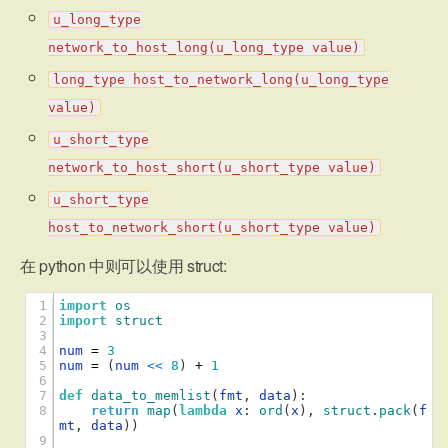
u_long_type
network_to_host_long(u_long_type value)
long_type host_to_network_long(u_long_type
value)
u_short_type
network_to_host_short(u_short_type value)
u_short_type
host_to_network_short(u_short_type value)
在 python 中则可以使用 struct:
1
import
os
2
import
struct
3
4
num
=
3
5
num
=
(
num
<
<
8
)
+
1
6
7
def
data_to_memlist
(
fmt
,
data
)
:
8
return
map
(
lambda
x
:
ord
(
x
)
,
struct
.
pack
(
f
mt
,
data
)
)
9