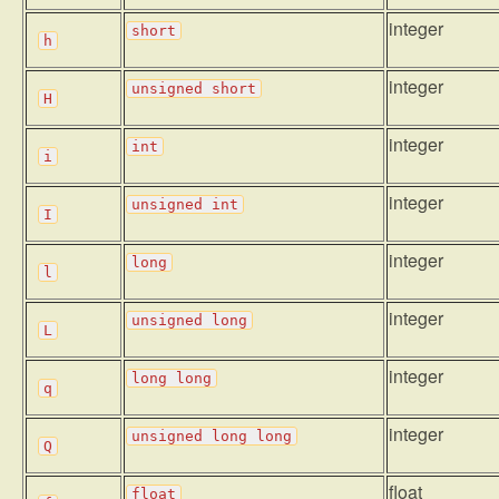
integer
short
h
integer
unsigned
short
H
integer
int
i
integer
unsigned
int
I
integer
long
l
integer
unsigned
long
L
integer
long
long
q
integer
unsigned
long
long
Q
float
float