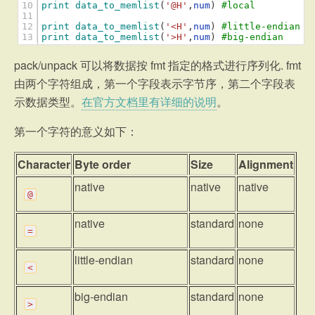
10
print
data_to_memlist
(
'@H'
,
num
)
#local
11
12
print
data_to_memlist
(
'<H'
,
num
)
#little-endian
13
print
data_to_memlist
(
'>H'
,
num
)
#big-endian
pack/unpack 可以将数据按 fmt 指定的格式进行序列化. fmt
由两个字符组成，第一个字段表示字节序，第二个字段表
示数据类型。
在官方文档里有详细的说明
。
第一个字符的意义如下：
Character
Byte order
Size
Alignment
native
native
native
@
native
standard
none
=
little-endian
standard
none
<
big-endian
standard
none
>