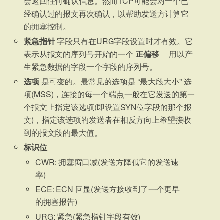
会返回任何确认信息。然而TCP可能会对一个已
经确认过的报文再次确认，以帮助发送方计算它
的拥塞控制。
紧急指针
字段只有在URG字段设置时才有效。它
表示从报文的序列号开始的一个
正偏移
，用以产
生紧急数据的字段一个字段的序列号。
选项
是可变的。最常见的选项是 “最大段大小” 选
项(MSS)，连接的每一个端点一般在它发送的第一
个报文上指定该选项(即设置SYN位字段的那个报
文)，指定该选项的发送者在相反方向上希望接收
到的报文段的最大值。
标识位
CWR: 拥塞窗口减(发送方降低它的发送速
率)
ECE: ECN 回显(发送方接收到了一个更早
的拥塞报告)
URG: 紧急(紧急指针字段有效)