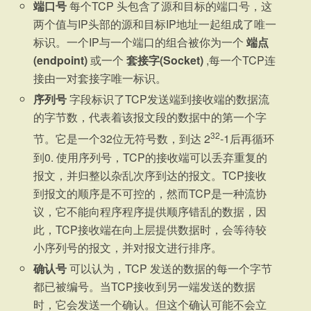
端口号
每个TCP 头包含了源和目标的端口号，这
两个值与IP头部的源和目标IP地址一起组成了唯一
标识。一个IP与一个端口的组合被你为一个
端点
(endpoint)
或一个
套接字(Socket)
,每一个TCP连
接由一对套接字唯一标识。
序列号
字段标识了TCP发送端到接收端的数据流
的字节数，代表着该报文段的数据中的第一个字
32
节。它是一个32位无符号数，到达 2
-1后再循环
到0. 使用序列号，TCP的接收端可以丢弃重复的
报文，并归整以杂乱次序到达的报文。TCP接收
到报文的顺序是不可控的，然而TCP是一种流协
议，它不能向程序程序提供顺序错乱的数据，因
此，TCP接收端在向上层提供数据时，会等待较
小序列号的报文，并对报文进行排序。
确认号
可以认为，TCP 发送的数据的每一个字节
都已被编号。当TCP接收到另一端发送的数据
时，它会发送一个确认。但这个确认可能不会立