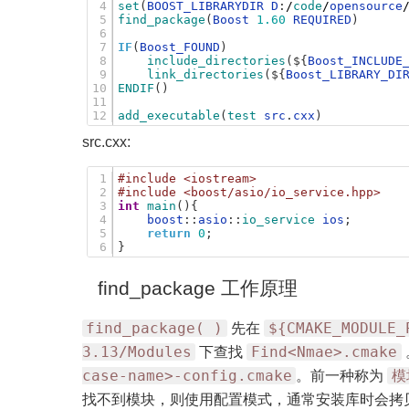
4
set
(
BOOST_LIBRARYDIR
D
:
/
code
/
opensource
5
find_package
(
Boost
1.60
REQUIRED
)
6
7
IF
(
Boost_FOUND
)
8
include_directories
(
$
{
Boost_INCLUDE
9
link_directories
(
$
{
Boost_LIBRARY_DI
10
ENDIF
(
)
11
12
add_executable
(
test
src
.
cxx
)
src.cxx:
1
#include <iostream>
2
#include <boost/asio/io_service.hpp>
3
int
main
(
)
{
4
boost
:
:
asio
:
:
io_service 
ios
;
5
return
0
;
6
}
find_package 工作原理
find_package( )
${CMAKE_MODULE_
先在
3.13/Modules
Find<Nmae>.cmake
下查找
case-name>-config.cmake
模
。前一种称为
找不到模块，则使用配置模式，通常安装库时会拷贝一份