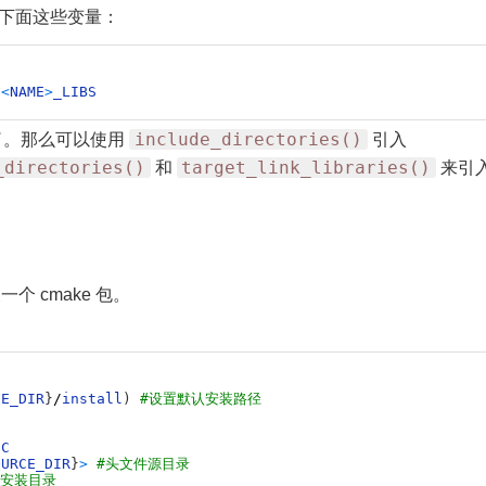
义下面这些变量：
<
NAME
>
_LIBS
include_directories()
了。那么可以使用
引入
_directories()
target_link_libraries()
和
来引
 cmake 包。
)
CE_DIR
}
/
install
)
#设置默认安装路径
IC
OURCE_DIR
}
>
#头文件源目录
件安装目录