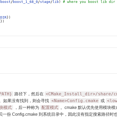
/
boost
/
boost_1_68_0
/
stage
/
lib
)
# where you boost lib dir
_DIR
}
)
R
}
)
PATH}
<CMake_Install_dir>/share/c
路径下，然后在
<Name>Config.cmake
<lo
。如果没有找到，则会寻找
或
块模式
配置模式
，后一种称为
。cmake 默认优先使用模块
 Config.cmake 到系统目录中，因此没有指定搜索路径时