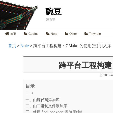
豌豆
没有荚
首页
Coding
Note
Other
Tinynote
首页
>
Note
> 跨平台工程构建：CMake 的使用(三) 引入库
跨平台工程构建：
2019
目录
一、由源代码添加库
二、由二进制文件添加库
三、使用 find_package 添加库(包)