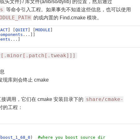
/ 库文件(a/lib/so/dylib) 的位置，然后通过
s
等命令引入工程。如果事先不知道这些信息，也可以使用
ODULE_PATH
的或内置的 Find.cmake 模块。
XACT
]
[
QUIET
]
[
MODULE
]
components
.
.
.
]
]
nents
.
.
.
]
r[.minor[.patch[.tweak]]]
信息
现库则会终止 cmake
share/cmake-
以直接调用，它们在 cmake 安装目录下的
 时的工程：
/
boost_1_68_0
)
#where you boost source dir