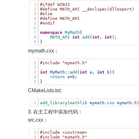
1
#ifdef WIN32   
2
#define MATH_API __declspec(dllexport)
3
#else
4
#define MATH_API
5
#endif
6
7
namespace
MyMath
{
8
MATH_API 
int
add
(
int
,
int
)
;
9
}
mymath.cxx：
1
#include "mymath.h"
2
3
int
MyMath
:
:
add
(
int
a
,
int
b
)
{
4
return
a
+
b
;
5
}
CMakeLists.txt:
1
add_library
(
mathlib 
mymath
.
cxx 
mymath
.
h
3. 在主工程中添加代码：
src.cxx：
1
#include <iostream>
2
#include "mymath.h"