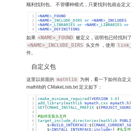
顺利找到包。 不管哪种模式，只要找到包就会定
1
<
NAME
>
_FOUND
2
<
NAME
>
_INCLUDE_DIRS 
or
<
NAME
>
_INCLUDES
3
<
NAME
>
_LIBRARIES 
or
<
NAME
>
_LIBRARIES 
or
4
<
NAME
>
_DEFINITIONS
<NAME>_FOUND
如果
被定义，说明包已经找到
<NAME>_INCLUDE_DIRS
link
头文件 ，使用
件。
自定义包
mathlib
这里以前面的
为例，看一下如何自定义一个
mathlib的 CMakeLists.txt 定义如下：
1
cmake_minimum_required
(
VERSION
3.0
)
2
add_library
(
mathlib 
mymath
.
cxx 
mymath
.
h
3
SET
(
CMAKE_INSTALL_PREFIX
$
{
PROJECT_SOUR
4
5
#如何安装头文件
6
target_include_directories
(
mathlib 
PUBL
7
$
<
BUILD_INTERFACE
:
$
{
CMAKE_CURRENT_S
8
$
<
INSTALL_INTERFACE
:
include
>
)
#头文