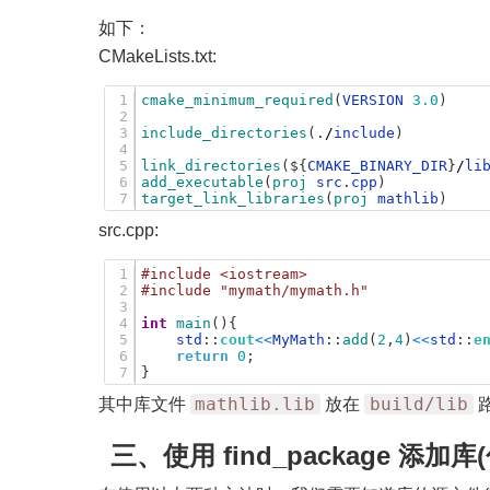
如下：
CMakeLists.txt:
1
cmake_minimum_required
(
VERSION
3.0
)
2
3
include_directories
(
.
/
include
)
4
5
link_directories
(
$
{
CMAKE_BINARY_DIR
}
/
li
6
add_executable
(
proj 
src
.
cpp
)
7
target_link_libraries
(
proj 
mathlib
)
src.cpp:
1
#include <iostream>
2
#include "mymath/mymath.h"
3
4
int
main
(
)
{
5
std
:
:
cout
<
<
MyMath
:
:
add
(
2
,
4
)
<
<
std
:
:
e
6
return
0
;
7
}
mathlib.lib
build/lib
其中库文件
放在
三、使用 find_package 添加库(