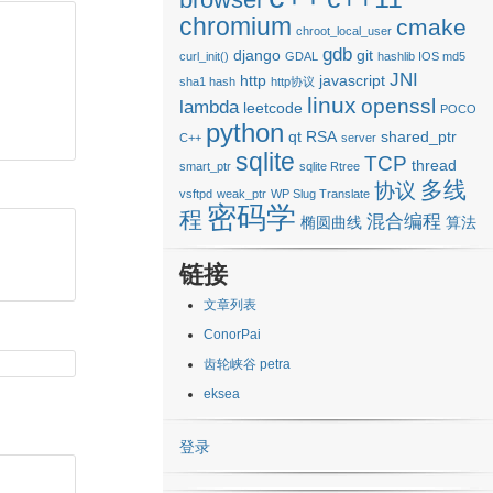
chromium
cmake
chroot_local_user
gdb
django
git
curl_init()
GDAL
hashlib IOS md5
JNI
http
javascript
sha1 hash
http协议
linux
openssl
lambda
leetcode
POCO
python
qt
RSA
shared_ptr
C++
server
sqlite
TCP
thread
smart_ptr
sqlite Rtree
多线
协议
vsftpd
weak_ptr
WP Slug Translate
密码学
程
混合编程
椭圆曲线
算法
链接
文章列表
ConorPai
齿轮峡谷 petra
eksea
登录