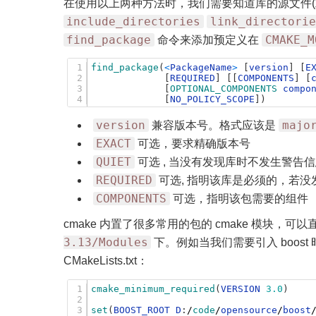
在使用以上两种方法时，我们需要知道库的源文件(或头文件) 
include_directories
link_directorie
find_package
CMAKE_M
命令来添加预定义在
1
find_package
(
<
PackageName
>
[
version
]
[
E
2
[
REQUIRED
]
[
[
COMPONENTS
]
[
3
[
OPTIONAL_COMPONENTS 
compo
4
[
NO_POLICY_SCOPE
]
)
version
majo
兼容版本号。格式应该是
EXACT
可选，要求精确版本号
QUIET
可选 , 当没有发现库时不发生警告
REQUIRED
可选, 指明该库是必须的，若没发
COMPONENTS
可选，指明该包需要的组件
cmake 内置了很多常用的包的 cmake 模块，可
3.13/Modules
下。例如当我们需要引入 boost
CMakeLists.txt：
1
cmake_minimum_required
(
VERSION
3.0
)
2
3
set
(
BOOST_ROOT
D
:
/
code
/
opensource
/
boost