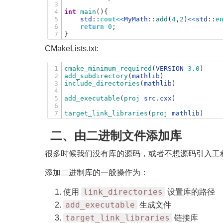
3
4
int
main
(
)
{
5
std
:
:
cout
<
<
MyMath
:
:
add
(
4
,
2
)
<
<
std
:
:
e
6
return
0
;
7
}
CMakeLists.txt:
1
cmake_minimum_required
(
VERSION
3.0
)
2
add_subdirectory
(
mathlib
)
3
include_directories
(
mathlib
)
4
5
add_executable
(
proj 
src
.
cxx
)
6
7
target_link_libraries
(
proj 
mathlib
)
二、由二进制文件添加库
很多时候我们没有库的源码，或者不想源码引入工
添加二进制库的一般操作为：
link_directories
使用
设置库的路径
add_executable
生成文件
target_link_libraries
链接库