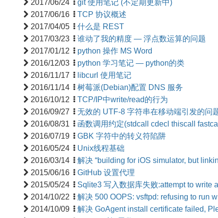
2017/06/24
git 使用笔记 (不定期更新中)
2017/06/16
TCP 协议概述
2017/04/05
什么是 REST
2017/03/23
谁动了我的精度 — 浮点数运算的问题
2017/01/12
python 操作 MS Word
2016/12/03
python 学习笔记 — python的类
2016/11/17
libcurl 使用笔记
2016/11/14
树莓派(Debian)配置 DNS 服务
2016/10/12
TCP/IP中write/read的行为
2016/09/27
无效的 UTF-8 字符串在移动端引发的问
2016/08/31
函数调用约定(stdcall cdecl thiscall fastcal
2016/07/19
GBK 字符中的转义符陷阱
2016/05/24
Unix线程基础
2016/03/14
解决 “building for iOS simulator, but linking
2015/06/16
GitHub 设置代理
2015/05/24
Sqlite3 写入数据库失败:attempt to write a 
2014/10/22
解决 500 OOPS: vsftpd: refusing to run wi
2014/10/09
解决 GoAgent install certificate failed, Pl