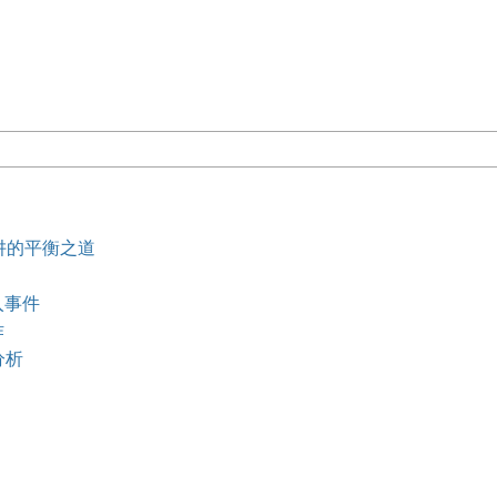
阱的平衡之道
入事件
作
分析