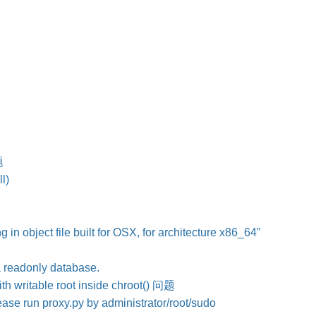
题
l)
 in object file built for OSX, for architecture x86_64”
readonly database.
th writable root inside chroot() 问题
ease run proxy.py by administrator/root/sudo