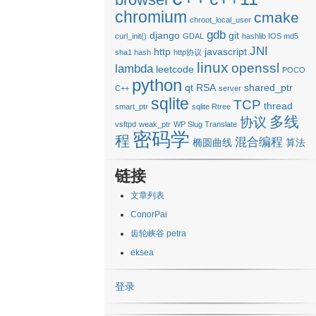
chromium
cmake
chroot_local_user
gdb
django
git
curl_init()
GDAL
hashlib IOS md5
JNI
http
javascript
sha1 hash
http协议
linux
openssl
lambda
leetcode
POCO
python
qt
RSA
shared_ptr
C++
server
sqlite
TCP
thread
smart_ptr
sqlite Rtree
多线
协议
vsftpd
weak_ptr
WP Slug Translate
密码学
程
混合编程
椭圆曲线
算法
链接
文章列表
ConorPai
齿轮峡谷 petra
eksea
登录